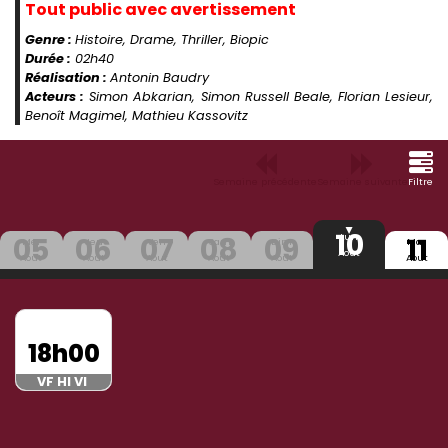
Tout public avec avertissement
Genre :
Histoire, Drame, Thriller, Biopic
Durée :
02h40
Réalisation :
Antonin Baudry
Acteurs :
Simon Abkarian, Simon Russell Beale, Florian Lesieur,
Benoît Magimel, Mathieu Kassovitz
Semaine précédente
Semaine suivante
Filtre
10
05
06
07
08
09
11
Lun
Mer
Jeu
Ven
Sam
Dim
Mar
Aout
Aout
Aout
Aout
Aout
Aout
Aout
18h00
VF HI VI