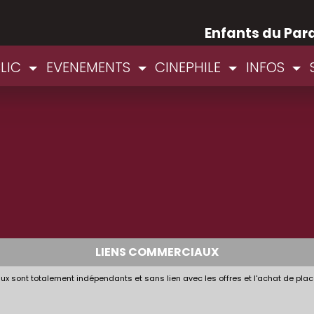
Enfants du Par
BLIC
EVENEMENTS
CINEPHILE
INFOS
LIENS COMMERCIAUX
x sont totalement indépendants et sans lien avec les offres et l'achat de plac