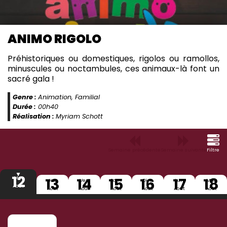
ANIMO RIGOLO
Préhistoriques ou domestiques, rigolos ou ramollos,
minuscules ou noctambules, ces animaux-là font un
sacré gala !
Genre :
Animation, Familial
Durée :
00h40
Réalisation :
Myriam Schott
Semaine précédente
Semaine suivante
Filtre
12
13
14
15
16
17
18
Mer
Jeu
Ven
Sam
Dim
Lun
Mar
Aout
Aout
Aout
Aout
Aout
Aout
Aout