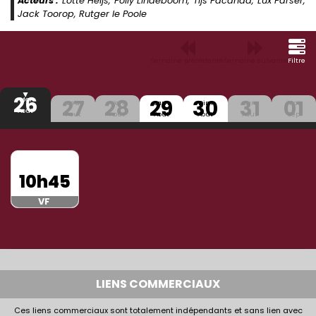
Acteurs :
Lotte Heijs, Polly Lindeboom, Tijs Pacanda, Lux Parser,
Jack Toorop, Rutger le Poole
Semaine précédente
Semaine suivante
Filtre
26
27
28
29
30
31
01
Mer
Jeu
Ven
Sam
Dim
Lun
Mar
Aout
Aout
Aout
Aout
Aout
Aout
Sep.
10h45
VF
LIENS COMMERCIAUX
Ces liens commerciaux sont totalement indépendants et sans lien avec