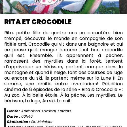
RITA ET CROCODILE
Rita, petite fille de quatre ans au caractère bien
trempé, découvre le monde en compagnie de son
fidèle ami, Crocodile qui vit dans une baignoire et qui
ne pense qu’à manger comme tout bon crocodile
qu’il est. Ensemble, ils apprennent à pêcher,
ramassent des myrtilles dans la forêt, tentent
d’apprivoiser un hérisson, partent camper dans la
montagne et quand il neige, font des courses de luge
ou encore du ski. Ils partent même sur la Lune !! En
somme, une amitié entre aventuriers! Réédition
cinéma de 8 épisodes de la série « Rita & Crocodile » :
Au zoo, À la belle étoile, À la pêche, Les myrtilles, Le
hérisson, La luge, Au ski, La nuit.
Genre :
Animation, Familial, Enfants
Durée :
00h40
Réalisation :
Siri Melchior