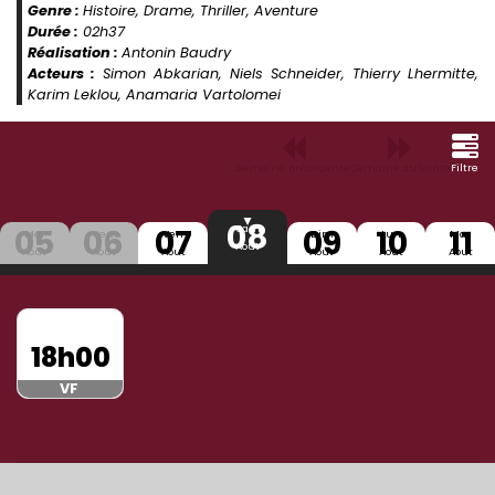
Genre :
Histoire, Drame, Thriller, Aventure
Durée :
02h37
Réalisation :
Antonin Baudry
Acteurs :
Simon Abkarian, Niels Schneider, Thierry Lhermitte,
Karim Leklou, Anamaria Vartolomei
Semaine précédente
Semaine suivante
Filtre
08
05
06
07
09
10
11
Sam
Mer
Jeu
Ven
Dim
Lun
Mar
Aout
Aout
Aout
Aout
Aout
Aout
Aout
18h00
VF