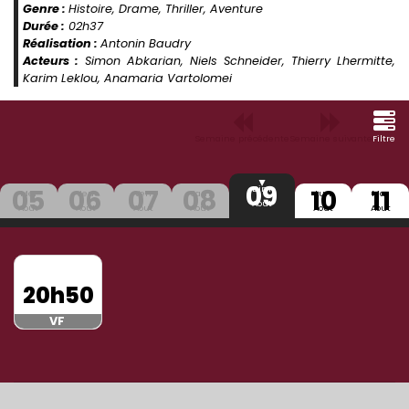
Genre :
Histoire, Drame, Thriller, Aventure
Durée :
02h37
Réalisation :
Antonin Baudry
Acteurs :
Simon Abkarian, Niels Schneider, Thierry Lhermitte,
Karim Leklou, Anamaria Vartolomei
Semaine précédente
Semaine suivante
Filtre
09
05
06
07
08
10
11
Dim
Mer
Jeu
Ven
Sam
Lun
Mar
Aout
Aout
Aout
Aout
Aout
Aout
Aout
20h50
VF