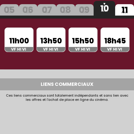
10
05
06
07
08
09
11
Lun
Mer
Jeu
Ven
Sam
Dim
Mar
Aout
Aout
Aout
Aout
Aout
Aout
Aout
11h00
13h50
15h50
18h45
VF HI VI
VF HI VI
VF HI VI
VF HI VI
LIENS COMMERCIAUX
Ces liens commerciaux sont totalement indépendants et sans lien avec
les offres et l'achat de place en ligne du cinéma.