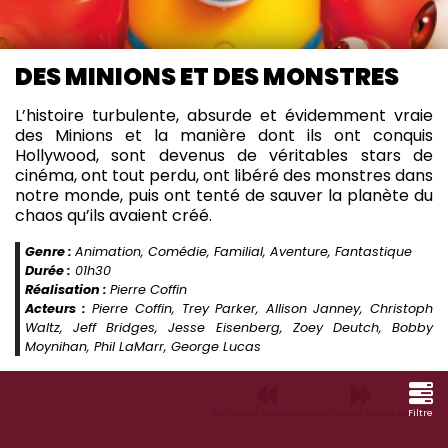
DES MINIONS ET DES MONSTRES
L’histoire turbulente, absurde et évidemment vraie
des Minions et la manière dont ils ont conquis
Hollywood, sont devenus de véritables stars de
cinéma, ont tout perdu, ont libéré des monstres dans
notre monde, puis ont tenté de sauver la planète du
chaos qu’ils avaient créé.
Genre :
Animation, Comédie, Familial, Aventure, Fantastique
Durée :
01h30
Réalisation :
Pierre Coffin
Acteurs :
Pierre Coffin, Trey Parker, Allison Janney, Christoph
Waltz, Jeff Bridges, Jesse Eisenberg, Zoey Deutch, Bobby
Moynihan, Phil LaMarr, George Lucas
Semaine précédente
Semaine suivante
Filtre