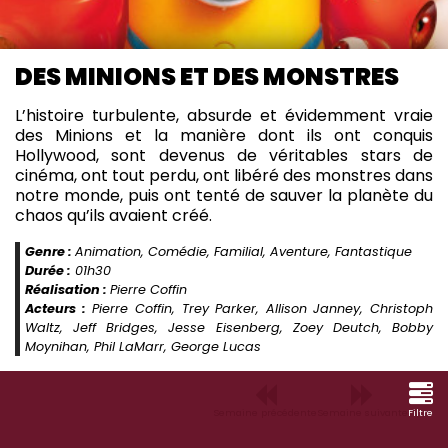
DES MINIONS ET DES MONSTRES
L’histoire turbulente, absurde et évidemment vraie
des Minions et la manière dont ils ont conquis
Hollywood, sont devenus de véritables stars de
cinéma, ont tout perdu, ont libéré des monstres dans
notre monde, puis ont tenté de sauver la planète du
chaos qu’ils avaient créé.
Genre :
Animation, Comédie, Familial, Aventure, Fantastique
Durée :
01h30
Réalisation :
Pierre Coffin
Acteurs :
Pierre Coffin, Trey Parker, Allison Janney, Christoph
Waltz, Jeff Bridges, Jesse Eisenberg, Zoey Deutch, Bobby
Moynihan, Phil LaMarr, George Lucas
Semaine précédente
Semaine suivante
Filtre