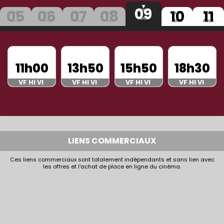
09
05
06
07
08
10
11
Dim
Mer
Jeu
Ven
Sam
Lun
Mar
Aout
Aout
Aout
Aout
Aout
Aout
Aout
11h00
13h50
15h50
18h30
VF HI VI
VF HI VI
VF HI VI
VF HI VI
LIENS COMMERCIAUX
Ces liens commerciaux sont totalement indépendants et sans lien avec
les offres et l'achat de place en ligne du cinéma.