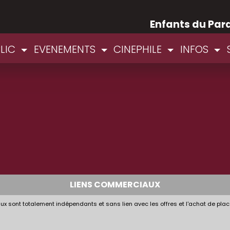
Enfants du Par
BLIC
EVENEMENTS
CINEPHILE
INFOS
LIENS COMMERCIAUX
x sont totalement indépendants et sans lien avec les offres et l'achat de plac