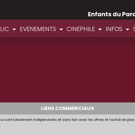
Enfants du Par
BLIC
EVENEMENTS
CINEPHILE
INFOS
LIENS COMMERCIAUX
x sont totalement indépendants et sans lien avec les offres et l'achat de plac