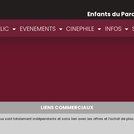
Enfants du Par
BLIC
EVENEMENTS
CINEPHILE
INFOS
LIENS COMMERCIAUX
x sont totalement indépendants et sans lien avec les offres et l'achat de plac